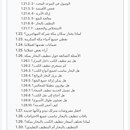
2- الوصول في الموعد المحدد
3- فحص الأقمشة
4- إزالة الأتربة
5- معالجة البقع
6- التنظيف بالبخار
7- الاستخلاص والتجفيف
لماذا يختار سكان مكة شركة المهاجرين؟
نغطي جميع أحياء مكة المكرمة
ضمانات نقدمها لعملائنا
آراء بعض عملائنا
الأسئلة الشائعة حول تنظيف البخار بمكة
هل يتم تنظيف الكنب داخل المنزل؟
كم يستغرق تنظيف الكنب؟
هل البخار مناسب لجميع أنواع الكنب؟
هل يزيل البخار الروائح؟
هل يمكن إزالة جميع البقع؟
هل توفرون تنظيفًا للمجالس؟
هل تشمل الخدمة تنظيف السجاد؟
هل أحتاج إلى نقل الكنب؟
هل تعملون طوال الأسبوع؟
كيف أحجز الخدمة؟
اجعل مفروشات منزلك تبدو وكأنها جديدة
باقات تنظيف بالبخار تناسب جميع الاحتياجات
لماذا تختلف أسعار تنظيف الكنب بالبخار بمكة؟
التنظيف بالبخار أم التنظيف التقليدي؟