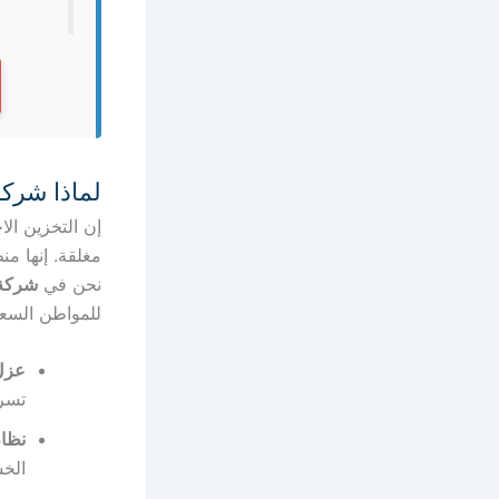
لماذا شرك
مغلقة. إنها م
نحن في
شركة 
للمواطن السع
عزل
تسرب
نظام
الخش