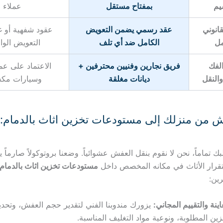
يم
بمفتاح مستقل
عملاء
انوني
عقد رسمي يضمن التعويض
عقود شفهية أو غ
مل
الكامل ضد أي تلف
التعويض الو
لفك
فريق نجارين وفنيين محترفين +
الاعتماد على عم
النقل
ديانات مغلقة
وسيارات مك
ش من منزلك إلى مستودعات تخزين اثاث بالدمام: 
 تماماً، نحن لا نقوم بنقل العفش عشوائياً. وضعنا بروتوكولاً صارماً ي
تقرار الأثاث في مكانه المخصص داخل
مستودعات تخزين اثاث بالدمام
ين:
اينة والتقييم المجاني:
يزورك مندوبنا الفني لتقدير حجم العفش، وتحد
زين المطلوبة، ونوعية مواد التغليف المناسبة.