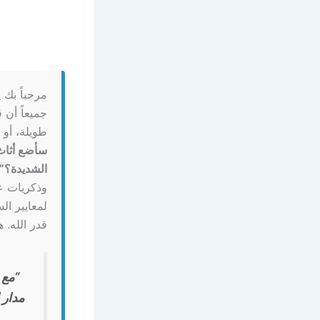
مرحباً بك 
جميعاً أن 
طويلة، أو 
سأضع أثاث 
الشديدة؟”
وذكريات عا
لمعايير ال
قدر الله. ه
“مع 
مدار 