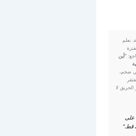
. نعلم
فترة
اجع:
“أين
ة
لي ضخم،
فتقر
الحريق لا
ة على
 قط.”