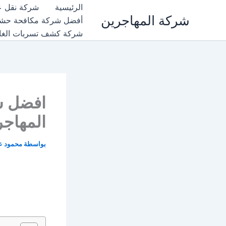
خطي
الرئيسية
شركة نقل عف
شركة المهاجرين
لى
أفضل شركة مكافحة حشرات بجدة |لايجار 201011916991
لمحتوى
شركة كشف تسربات الغاز والمي
افضل ش
المهاجرين خصم
بواسطة
محمود عب