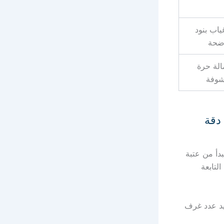
ياب بنود
اضحة
الة حرة
شوفة
دقة
بدأ من عتبة
التابعة
يد عدد غرف