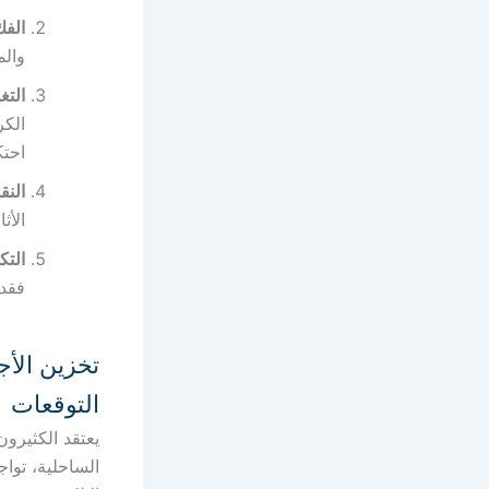
الفك
والم
التغلي
الكر
احتك
النق
الأث
التك
فقدا
تخزين الأج
التوقعات
يعتقد الكثيرو
الساحلية، تواج