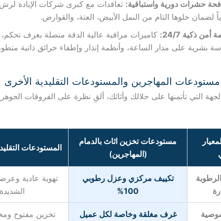
حة حشرات دورية واستباقية:
تعاقدات مع كبرى شركات الإبادة لرش
اً لضمان خلوها التام من النمل الأبيض، العتة، والقوارض.
 أمن ذكية 24/7:
كاميرات مراقبة عالية الدقة متصلة بغرف تحكم، ب
ة بشرية على مدار الساعة، وأنظمة إنذار وإطفاء حرائق ذاتية متطور
 مستودعات المهاجرين والمستودعات التقليدية الأخرى
لجهة التي تأتمنها على حلالك وأثاثك، ألقِ نظرة على الفروقات الجوهري
لمعيار
مستودعات تخزين اثاث بالدمام
المستودعات التقليد
(المهاجرين)
الرطوبة
تكييف مركزي وعزل رطوبي
تهوية عادية وعرض
رة
100%
الشديدة
صوصية
غرف مغلقة وخاصة لكل عميل
تخزين مفتوح ومخ