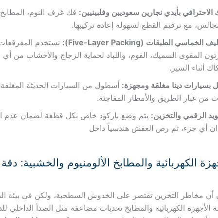
 الاحترافي بأيدي نجارين سعوديين وفلبينيين:
فك غرف النوم، المطابخ، 
جالس، مع ترقيم القطع لسهولة إعادة تركيبها.
ف الخماسي الطبقات (Five-Layer Packing):
نستخدم المفرقعات ا
تون المقوى السميك، الفوم، واللباد لحماية الزجاج والأخشاب من أي
اك أثناء السير.
ل بسيارات دينا مغلقة ومجهزة:
أسطول من السيارات الحديثة المغلقة كل
اث من غبار الطريق والأمطار المفاجئة.
ويد الرقمي والتخزين:
يتم وضع باركود خاص بكل قطعة لضمان عدم اخ
ن أي جزء، ثم رص العفش هندسياً داخل
هزة الكهربائية والمطابخ الألومنيوم والخشبية: دقة
ن أن مخاطر التخزين تقتصر على الخدوش السطحية، ولكن في بيئة الد
ه الأجهزة الكهربائية والمطابخ تحديات مضاعفة مثل الصدأ الداخلي للد