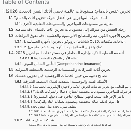
Table of Contents
زين عفش بالدمام: مستودعات عالمية تحمي أثاثك الثمين (تحديث 2026)
لماذا شركة المهاجرين هي أفضل شركة تخزين اثاث بالدمام؟
مقارنة بين مستودعات المهاجرين والمستودعات التقليدية الأخرى
رحلة العفش من منزلك إلى مستودعات تخزين اثاث بالدمام: دقة متناهية
تخزين الأجهزة الكهربائية والمطابخ الألومنيوم والخشبية: دقة تفوق التوقعات
1. بروتوكول تخزين الأجهزة الحساسة (شاشات OLED، ثلاجات، مكيفات):
2. فك وتخزين المطابخ (ايكيا، ألومنيوم، خشب طبيعي):
أنظمة الحماية الذكية وإدارة المخاطر في مستودعات المهاجرين 2026
🛡️ نظام الأمن والسلامة المعتمد لدينا:
التأمين الشامل الموثق (Comprehensive Insurance):
تخزين أثاث الشركات والمستندات الرسمية بالمنطقة الشرقية
نصائح ذهبية من خبير الخدمات اللوجستية قبل تخزين عفشك
الأسئلة الفنية واللوجستية المتقدمة لعملاء المنطقة الشرقية
يف يتم التعامل مع تخزين شاشات العرض الذكية والأجهزة الإلكترونية الحساسة؟
وفر شركة المهاجرين مستودعات مخصصة لقطاع الأعمال والشركات بالدمام؟
❓ ما هي الإجراءات المتبعة لتجهيز المطابخ الفاخرة قبل دخولها المستودع؟
❓ هل تتوفر لديكم عمالة متخصصة ومضمونة لعمليات الفك والتركيب؟
تنظيف منازل بجدة نقل عفش بجدة
يم الخزانات بالدمام باعلى كفائة ممكنة و ايضا عزل الخزانات بالدمام من خدماتنا
شركة تنظيف خزانات
كما لدينا خدمات فى عروع عدة بالمملكة العربية السعودية و هى