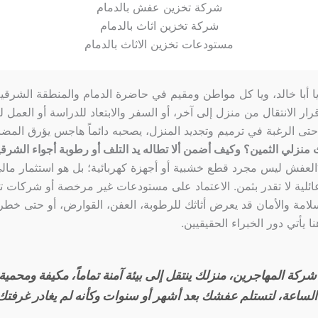
شركة تخزين عفش بالدمام
شركة تخزين اثاث بالدمام
مستودعات تخزين الاثاث بالدمام
يا أبا خالد، ويا كل مواطن ومقيم في حاضرة الدمام والمنطقة الشرقية
قرار الانتقال من منزل إلى آخر، أو السفر والابتعاد للدراسة أو العمل ل
حتى الرغبة في ترميم وتجديد المنزل، يصحبه دائماً هاجس يؤرق المض
منزلي الثمين؟ وكيف أضمن ألا تطاله يد التلف أو رطوبة أجواء الشرقي
العفش ليس مجرد قطع خشبية أو أجهزة كهربائية؛ بل هو استثمار ما
ئلية لا تقدر بثمن. الاعتماد على مستودعات غير مرخصة أو شركات ت
سلامة والأمان قد يعرض أثاثك للرطوبة، العفن، القوارض، أو حتى خطر 
نا يأتي دور الخبراء الحقيقيين.
شركة المهاجرين، منزلك ينتقل إلى بيئة آمنة تماماً، مكيفة ومحمي
الساعة، لتستلم عفشك بعد أشهر أو سنوات وكأنه لم يغادر غرفتك