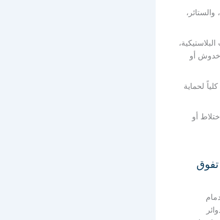
والستائر،
لبلاستيكية،
 خدوش أو
ياً لحماية
تلاط أو
 تفوق
مام
وائر