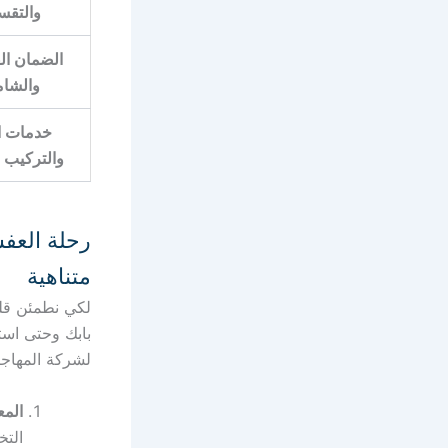
والتقس
الضمان الق
والشا
خدمات ا
والتركيب و
رحلة العف
متناهية
لكي نطمئن قلبك
بابك وحتى اس
لشركة المهاجر
المع
التخ