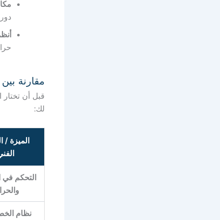
مكاف
دوري
أنظمة
حراس
مقارنة بين
قبل أن تختار ا
لك:
الميزة / ا
الفني
التحكم في 
والحرا
نظام الخ