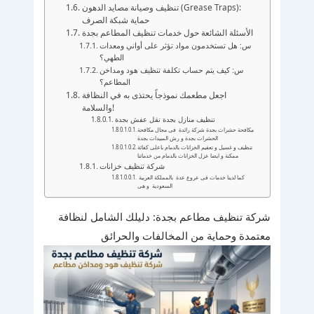
تنظيف وصيانة مصايد الدهون (Grease Traps):
حماية شبكة الصرف
الأسئلة الشائعة حول خدمات تنظيف المطاعم بجدة
س: هل تستخدمون مواد تؤثر على أواني ومعدات
الطهي؟
س: كيف يتم حساب تكلفة تنظيف هود ومداخن
المطاعم؟
اجعل مطعمك نموذجاً يحتذى به في النظافة
والسلامة!
تنظيف منازل بجدة نقل عفش بجدة
مكافحة حشرات بجدة شركة رائدة فى مجال مكافحة
الحشرات بجدة و رش المبيدات بجدة
تنظيف و غسيل و تعقيم الخزانات بالدمام باعلى كفائة
ممكنة و ايضا عزل الخزانات بالدمام من خدماتنا
شركة تنظيف خزانات
كما لدينا خدمات فى عروع عدة بالمملكة العربية
السعودية و هى
شركة تنظيف مطاعم بجدة: دليلك الشامل لنظافة
معتمدة وحماية من المخالفات والحرائق