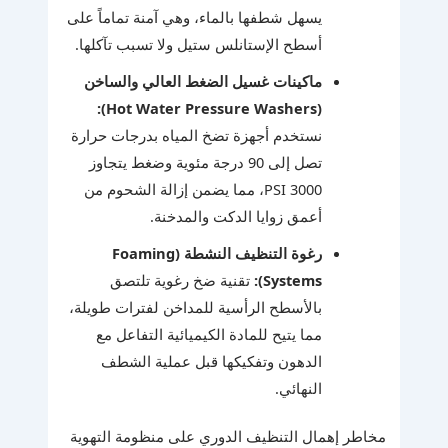
يسهل شطفها بالماء، وهي آمنة تماماً على
أسطح الإستانلس ستيل ولا تسبب تآكلها.
ماكينات غسيل الضغط العالي والساخن
(Hot Water Pressure Washers):
نستخدم أجهزة تضخ المياه بدرجات حرارة
تصل إلى 90 درجة مئوية وضغط يتجاوز
3000 PSI، مما يضمن إزالة الشحوم من
أعمق زوايا الدكت والمدخنة.
رغوة التنظيف النشطة (Foaming
Systems):
تقنية ضخ رغوية تلتصق
بالأسطح الرأسية للمداخن لفترات طويلة،
مما يتيح للمادة الكيميائية التفاعل مع
الدهون وتفكيكها قبل عملية الشطف
النهائي.
مخاطر إهمال التنظيف الدوري على منظومة التهوية