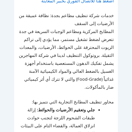
اضغط هنا للاتصال الفوري بخبير المعاينة
خدمات شركة تنظيف مطاعم بجدة: نظافة عميقة من
الأرضيات إلى السقف
المطابخ المركزية ومطاعم الوجبات السريعة في جدة
تتعرض لضغط تشغيل مستمر، مما يؤدي إلى تراكم
الزيوت المحترقة على الحوائط، الأرضيات، والمعدات
الثقيلة. بروتوكول التنظيف لدينا في شركة المهاجرين
يشمل تفكيك الدهون المستعصية باستخدام أجهزة
الغسيل بالضغط العالي والمواد الكيميائية الآمنة
غذائياً (Food-Grade) والتي لا تترك أي أثر كيميائي
ضار بالمأكولات.
محاور تنظيف المطابخ التجارية التي نتميز بها:
جلي وتعقيم الأرضيات والحوائط:
إزالة
طبقات الشحوم اللزجة لتجنب حوادث
انزلاق العمالة، والقضاء التام على البيئات