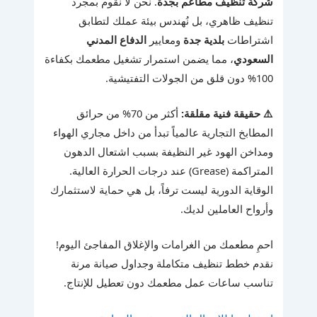
شركة تنظيف مطاعم بجدة
. نحن لا نقوم بمجرد
تنظيف ظاهري، بل نُهندس بيئة عملك لتطابق
اشتراطات
بلدية جدة
ومعايير
الدفاع المدني
السعودي
، مما يضمن استمرار تشغيل مطعمك بكفاءة
100% دون قلق من الجولات التفتيشية.
⚠️ حقيقة فنية مقلقة:
أكثر من 70% من حرائق
المطابخ التجارية عالمياً تبدأ من داخل مجاري الهواء
ومداخن الهود غير النظيفة بسبب اشتعال الدهون
المتراكمة (Grease) عند درجات الحرارة العالية.
الوقاية الدورية ليست ترفاً، بل هي حماية لاستثمارك
وأرواح العاملين لديك.
احمِ مطعمك من الغرامات والإغلاق المفاجئ اليوم!
نقدم خطط تنظيف متكاملة وجداول صيانة مرنة
تناسب ساعات عمل مطعمك دون تعطيل للإنتاج.