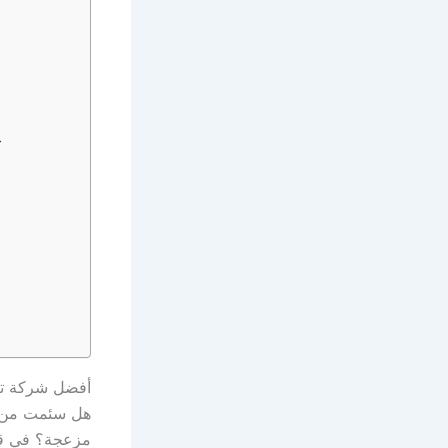
خ
أفضل شركة تنظيف با
هل سئمت من ال
مزعجة؟ في قلب