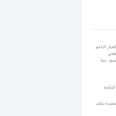
غبار الناعم
سطحي
فنج، مما
 كمكمة
عتمدة يتلف