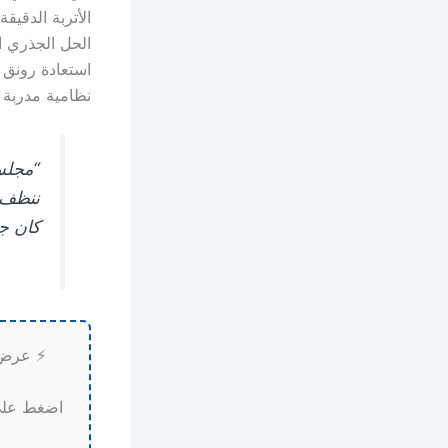
الأتربة الدقيق
استعادة رونق أ
نظامية مدربة 
“مجلس
ننظف ا
كان جد
⚡ عرض 
اضغط على 