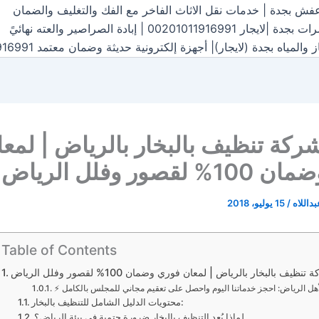
ش بجدة | خدمات نقل الاثاث الفاخر مع الفك والتغليف والضمان
00 | إبادة الصراصير والعته نهائيً
اه بجدة (لايجار)| أجهزة إلكترونية حديثة وضمان معتمد 00201011916991
كة تنظيف بالبخار بالرياض | لمعا
قصور وفلل الرياض
داللاه
/
15 يوليو، 2018
Table of Contents
يف بالبخار بالرياض | لمعان فوري وضمان 100% لقصور وفلل الرياض
محتويات الدليل الشامل للتنظيف بالبخار:
لماذا يُعد التنظيف بالبخار ضرورة حتمية في بيئة الرياض؟