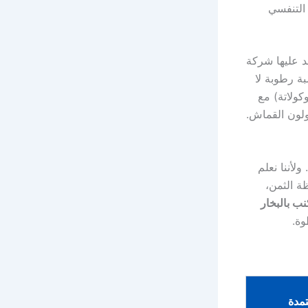
 التنفسي
د عليها شركة
ثر من 160 درجة مئوية ونسبة رطوبة لا
وكولاتة) مع
لأننا نعلم
ة الثمن،
ب بالبخار
وة.
مدة