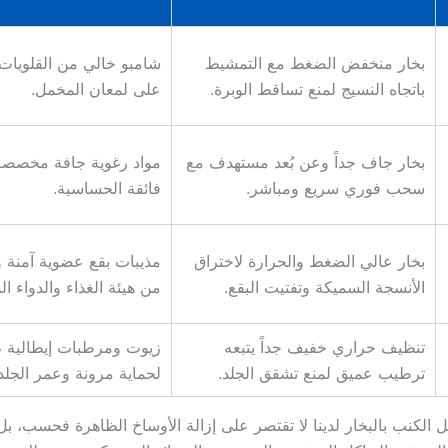
بخار منخفض الضغط مع التمشيط
شامبو خالي من القلويات
باتجاه النسيج لمنع تساقط الوبرة.
على لمعان المخمل.
بخار جاف جداً وعن بُعد مستهدف مع
مواد رغوية جافة مخصصة
سحب فوري سريع ومباشر.
فائقة الحساسية.
بخار عالي الضغط والحرارة لاختراق
مذيبات بقع عضوية آمنة
الأنسجة السميكة وتفتيت البقع.
من هيئة الغذاء والدواء ال
تنظيف حراري خفيف جداً يتبعه
زيوت ومرطبات إيطالية ط
ترطيب عميق لمنع تشقق الجلد.
لحماية مرونة وعمر الجلد
 الكنب بالبخار لدينا لا تقتصر على إزالة الأوساخ الظاهرة فحسب، بل