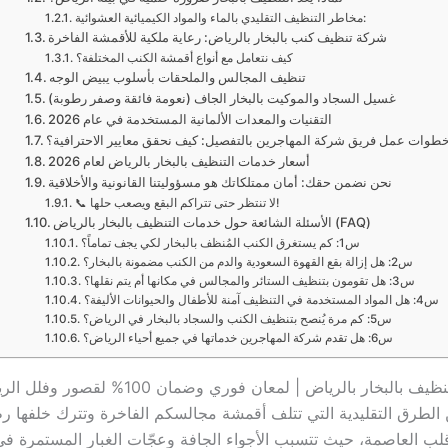
مخاطر التنظيف التقليدي بالماء والمواد الكيميائية العشوائية:
شركة تنظيف كنب بالبخار بالرياض: رعاية ملكية للأقمشة الفاخرة
كيف نتعامل مع أنواع أقمشة الكنب المختلفة؟
تنظيف المجالس والملحقات بأسلوب يبيض الوجه
غسيل السجاد والموكيت بالبخار الجاف (نعومة فائقة وصفر رطوبة)
التقنيات والمعدات الألمانية المستخدمة في عام 2026
طوات عمل فريق شركة المهاجرين بالتفصيل: كيف نحقق معايير الاحترافية؟
أسعار خدمات التنظيف بالبخار بالرياض لعام 2026
نحن نضمن حقك: أمان ممتلكاتك هو مسؤوليتنا القانونية والأخلاقية
📞 لا تنتظر حتى تتراكم البقع ويصعب حلها!
الأسئلة الشائعة حول خدمات التنظيف بالبخار بالرياض (FAQ)
س1: كم يستغرق الكنب المُنظف بالبخار لكي يجف تماماً؟
س2: هل إزالة بقع القهوة السعودية والدم من الكنب مضمونة بالبخار؟
س3: هل تقومون بتنظيف الستائر والمجالس في مكانها أم يتم نقلها؟
س4: هل المواد المستخدمة في التنظيف آمنة للأطفال والحيوانات الأليفة؟
س5: كم مرة يُنصح بتنظيف الكنب والسجاد بالبخار في الرياض؟
س6: هل تقدم شركة المهاجرين خدماتها في جميع أحياء الرياض؟
لبخار بالرياض | لمعان فوري وضمان 100% لقصور وفلل الرياض
طرق التقليدية التي تتلف أقمشة مجالسكم الفاخرة وتترك خلفها ر
 العاصمة، حيث تتسبب الأجواء الجافة وعجّات الغبار المستمرة في