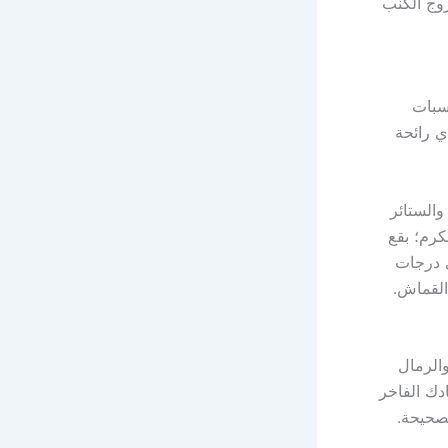
روج الكنب
سبات
ي رائحة
والستائر
كرم؛ بقع
ى درجات
القماش.
والرمال
ك الفاخر
لصحيحة.