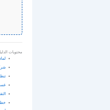
محتويات الدليل
لماذ
شركة
تنظ
غسيل
التق
خطو