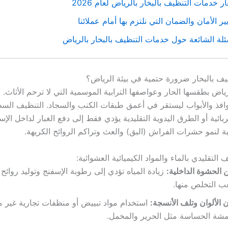
ر خدمات التنظيف بالبخار بالرياض لعام 2026
ير الأمان والضمان التي نلتزم بها أمام عملائنا
ئلة الشائعة حول خدمات التنظيف بالبخار بالرياض
نظيف بالبخار ضرورة حتمية في بيئة الرياض؟
رياض بطقسها الحار وعواصفها الترابية الموسمية التي لا ترحم الأثاث. ال
وافذ والأبواب ليستقر في أعمق طبقات الكنب والسجاد. التنظيف ال
بائية أو الطرق اليدوية التقليدية يؤدي فقط إلى دفع الغبار لداخل الإس
ة لنمو حشرات الفراش (البق) والعث وتراكم الروائح الكريهة.
التقليدي بالماء والمواد الكيميائية العشوائية:
 الحشوة الداخلية:
زيادة المياه تؤدي إلى رطوبة الإسفنج وتوليد روائح
ب التخلص منها.
ن الألوان وتلف الأنسجة:
استخدام مواد تبييض أو منظفات تجارية غير م
مشة الحساسة مثل الحرير والمخمل.