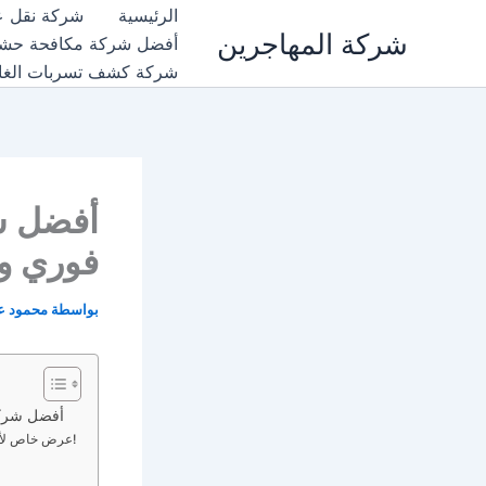
خطي
الرئيسية
شركة نقل عف
شركة المهاجرين
لى
أفضل شركة مكافحة حشرات بجدة |لايجار 201011916991
لمحتوى
شركة كشف تسربات الغاز والمي
أفضل شر
فوري وضمان 100% ل
بواسطة
محمود عب
أفضل شركة تنظ
⚡ عرض خاص لأهل الرياض: احجز خدماتنا اليوم واحصل على تعقيم مجاني للمجلس بالكامل!