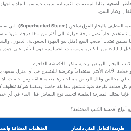
اطر الصحية:
بقايا المنظفات الكيميائية تسبب حساسية الجلد والجهاز
فال وكبار السن.
قنية
التنظيف بالبخار الفوق ساخن (Superheated Steam)
التي تعتم
المهاجرين. نحن نستخدم بخاراً تصل درجة حرارته إلى أك
5%، مما يضمن تفتيت أصعب البقع (مثل بقع القهوة السعودية، الدهون، والش
على جودة ولون القماش.
ب بالبخار بالرياض: رعاية ملكية للأقمشة الفاخرة
 قطعة الأثاث الأكثر استخداماً وعرضة لـلاتساخ في أي منزل سعودي. و
 في مجالس وفلل الرياض يتم اختيارها بعناية فائقة ومن خامات باهظ
مع كل قطعة كلوحة فنية تستحق معاملة خاصة. بصفتنا
شركة تنظيف كن
 فإننا نمتلك المعرفة العلمية لتحديد نوع القماش قبل البدء في أي خط
 أنواع أقمشة الكنب المختلفة؟
طريقة التعامل الفني بالبخار
المنظفات المضافة والمعت