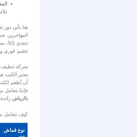
المخ
للأط
هنا يأتي دور ت
تتعدى 
تعقيم فوري وقتل 99.9% من البكتيريا ومسببات الحساسية دون التأثير 
شركة تنظيف كن
يعتبر الكنب هو
أن أطقم الكنب
فإننا نتعامل 
بالرياض
رائدة،
كيف نتعامل مع
نوع قماش