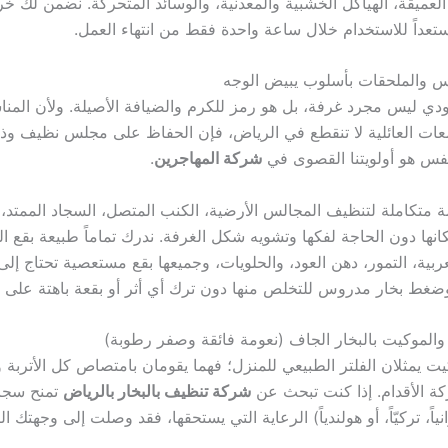
العميقة، الهياكل الخشبية والمعدنية، والوسائد المتحركة. نضمن لك خ
مستعداً للاستخدام خلال ساعة واحدة فقط من انتهاء العمل.
س والملحقات بأسلوب يبيض الوجه
ي ليس مجرد غرفة، بل هو رمز للكرم والضيافة الأصيلة. ولأن المنا
عات العائلية لا تنقطع في الرياض، فإن الحفاظ على مجلس نظيف وذ
فس هو أولويتنا القصوى في
شركة المهاجرين
.
 متكاملة لتنظيف المجالس الأرضية، الكنب المتصل، السجاد الممتد، 
نها دون الحاجة لفكها وتشويه شكل الغرفة. ندرك تماماً طبيعة بقع ال
عربية، التمور، دهن العود، والحلويات، وجميعها بقع مستعصية تحتاج إل
ضغط بخار مدروس للتخلص منها دون ترك أي أثر أو بقعة باهتة على 
الموكيت بالبخار الجاف (نعومة فائقة وصفر رطوبة)
يت يمثلان الفلتر الطبيعي للمنزل؛ فهما يقومان بامتصاص كل الأتربة 
كة الأقدام. إذا كنت تبحث عن
شركة تنظيف بالبخار بالرياض
تمنح سجاد
ياً، تركيّاً، أو هولندياً) الرعاية التي يستحقها، فقد وصلت إلى وجهتك ا