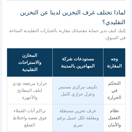
لماذا تختلف غرف التخزين لدينا عن التخزين
التقليدي؟
إليك كيف ندير حماية مقتنياتك مقارنة بالخيارات التقليدية المتاحة
في السوق:
المخازن
وجه
مستودعات شركة
والاستراحات
المقارنة
المهاجرين بالمدينة
التقليدية
التحكم
حرارة مرتفعة تؤدي
تكييف مركزي مستمر
في
لتلف المطابخ
وعزل حراري كامل
الحرارة
والأجهزة
نظام
غرف تخزين مستقلة
تراكم أثاث العملاء
الفصل
ومغلقة لكل عميل برقم
فوق بعضه واختلاط
والأمان
سري
القطع