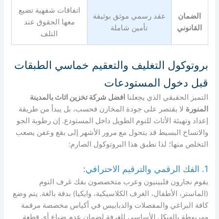
اتفاقات شفهية تضيع
الضمان
عقد رسمي موثق بوثيقة
معها الحقوق عند
القانوني
تأمين شاملة
التلف
بروتوكول التغليف والتعقيم خماسي الطبقات
قبل دخول المستودعات
التميز الحقيقي الذي يجعلنا
افضل شركة تخزين اثاث بالمدينة
المنورة
لا يقتصر على جودة المخازن فحسب، بل يبدأ من طريقة
إعداد وتهيئة الأثاث للنوم الطويل داخل المستودع. إن رطوبة الجو
والاتساخ البسيط قد يتحول مع مرور الأشهر إلى بقع وعفن يصعب
التخلص منها؛ لذا نطبق هذا البروتوكول الصارم:
1. الفك الرقمي والترقيم الاحترافي:
يقوم نجارون فلبينيون وعرب متخصصون بفك غرف النوم
(الماستر، الأطفال، الغرف الكلاسيكية، وايكيا) بدقة بالغة. يتم وضع
كافة البراغي والمفصلات والدبابيس في أكياس مخصصة مرقمة
ومربوطة بالهيكل الأساسي للغرفة لضمان عدم ضياع أي قطعة