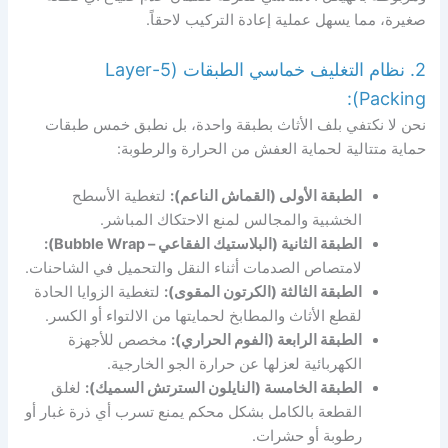
صغيرة، مما يسهل عملية إعادة التركيب لاحقاً.
2. نظام التغليف خماسي الطبقات (5-Layer
Packing):
نحن لا نكتفي بلف الأثاث بطبقة واحدة، بل نطبق خمس طبقات
حماية متتالية لحماية العفش من الحرارة والرطوبة:
الطبقة الأولى (القماش الناعم):
لتغطية الأسطح
الخشبية والمجالس لمنع الاحتكاك المباشر.
الطبقة الثانية (البلاستيك الفقاعي – Bubble Wrap):
لامتصاص الصدمات أثناء النقل والتحميل في الشاحنات.
الطبقة الثالثة (الكرتون المقوى):
لتغطية الزوايا الحادة
لقطع الأثاث والمطابخ لحمايتها من الالتواء أو الكسر.
الطبقة الرابعة (الفوم الحراري):
مخصص للأجهزة
الكهربائية لعزلها عن حرارة الجو الخارجية.
الطبقة الخامسة (النايلون السترتش السميك):
لغلق
القطعة بالكامل بشكل محكم يمنع تسرب أي ذرة غبار أو
رطوبة أو حشرات.