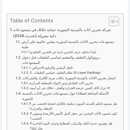
Table of Contents
شركة تخزين اثاث بالمدينة المنورة: حماية حلالك في مستودعات
ذكية معزولة (تحديث 2026)
مستودعات تخزين الاثاث بالمدينة المنورة: معايير عالمية على أرض
طيبة
لماذا تختلف غرف التخزين لدينا عن التخزين التقليدي؟
بروتوكول التغليف والتعقيم خماسي الطبقات قبل دخول
المستودعات
1. الفك الرقمي والترقيم الاحترافي:
2. نظام التغليف خماسي الطبقات (5-Layer Packing):
اسعار تخزين الاثاث بالمدينة المنورة: باقات مرنة للأفراد والشركات
تخزين أثاث الفنادق ودور الإيواء بالمنطقة المركزية:
لا تترك أثاثك الثمين عرضة للحرارة والغبار.. حلالك في أيدٍ أمينة!
الأسئلة الشائعة لعملائنا حول مستودعات تخزين الاثاث بالمدينة
المنورة
❓ هل مستودعاتكم بالمدينة المنورة مكيفة بالكامل لحماية الخشب من
الجفاف والحرارة؟
❓ كيف تحمون الأثاث المخزن من خطر النمل الأبيض (الأرضة) وسوس
الخشب؟
❓ هل توفرون خدمة الفك والتركيب للمطابخ وغرف النوم الفاخرة
مثل ايكيا؟