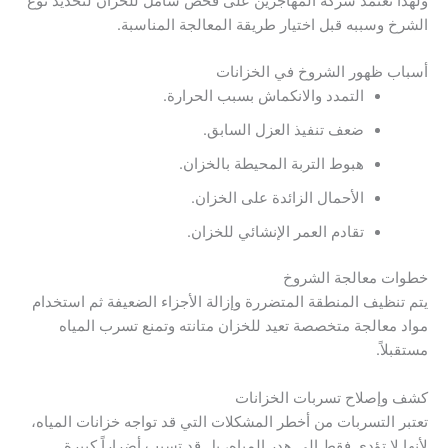
ولهذا تعتمد شركة المهاجرين على فحص شامل للخزان لتحديد نوع
الشرخ وسببه قبل اختيار طريقة المعالجة المناسبة.
أسباب ظهور الشروخ في الخزانات
التمدد والانكماش بسبب الحرارة.
ضعف تنفيذ العزل السابق.
هبوط التربة المحيطة بالخزان.
الأحمال الزائدة على الخزان.
تقادم العمر الإنشائي للخزان.
خطوات معالجة الشروخ
يتم تنظيف المنطقة المتضررة وإزالة الأجزاء الضعيفة ثم استخدام
مواد معالجة متخصصة تعيد للخزان متانته وتمنع تسرب المياه
مستقبلاً.
كشف وإصلاح تسربات الخزانات
تعتبر التسربات من أخطر المشكلات التي قد تواجه خزانات المياه،
لأنها لا تؤدي فقط إلى هدر المياه، بل قد تسبب أضراراً كبيرة