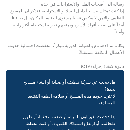
رسالة إلى أصحاب الفلل والاستراحات في جدة
إذا كنت تمتلك مسبحاً داخل الفيلا أو الاستراحة، فتذكر أن المسبح
النظيف والآمن لا يعكس فقط مستوى العناية بالمكان، بل يحافظ
أيضاً على صحة أفراد الأسرة ويمنحهم تجربة استخدام أكثر راحة
وأماناً.
وكلما تم الاهتمام بالصيانة الدورية مبكراً، انخفضت احتمالية حدوث
الأعطال المكلفة مستقبلاً.
دعوة لاتخاذ إجراء (CTA)
هل تبحث عن شركة تنظيف أو صيانة أو إنشاء مسابح
بجدة؟
لا تترك جودة مياه المسبح أو سلامة أنظمة التشغيل
للمصادفة.
إذا لاحظت تغير لون المياه، أو ضعف تدفقها، أو ظهور
طحالب، أو ارتفاع استهلاك الكهرباء، أو كنت تخطط