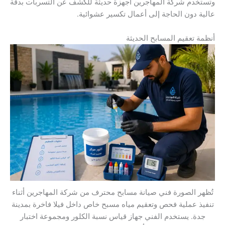
وتستخدم شركة المهاجرين أجهزة حديثة للكشف عن التسربات بدقة
عالية دون الحاجة إلى أعمال تكسير عشوائية.
أنظمة تعقيم المسابح الحديثة
تُظهر الصورة فني صيانة مسابح محترف من شركة المهاجرين أثناء
تنفيذ عملية فحص وتعقيم مياه مسبح خاص داخل فيلا فاخرة بمدينة
جدة. يستخدم الفني جهاز قياس نسبة الكلور ومجموعة اختبار