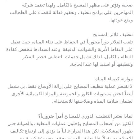
صحية وتؤثر على مظهر المسبح بالكامل. ولهذا تعتمد شركة
المهاجرين على برامج تنظيف وتعقيم فعالة للقضاء على الطحالب
ومنع عودتها.
تنظيف فلاتر المسابح
تلعب الفلاتر دوراً محورياً في الحفاظ على نقاء المياه، حيث تعمل
على التقاط الأتربة والشوائب الدقيقة. وعند انسدادها تنخفض كفاءة
النظام بالكامل، لذلك تشمل خدمات التنظيف فحص الفلاتر
وتنظيفها أو استبدالها عند الحاجة.
موازنة كيمياء المياه
لا تقتصر عملية تنظيف المسابح على إزالة الأوساخ فقط، بل تشمل
أيضاً فحص مستويات الكلور والحموضة والمواد الكيميائية الأخرى
لضمان سلامة المياه وصلاحيتها للاستخدام.
لماذا يعتبر التنظيف الدوري للمسابح أمراً ضرورياً؟
الكثير من أصحاب المسابح يؤجلون عمليات التنظيف والصيانة حتى
ظهور المشكلات، لكن هذا القرار غالباً ما يؤدي إلى ارتفاع تكاليف
الإصلاح مستقبلاً. فالتنظيف الدوري يحقق مجموعة كبيرة من