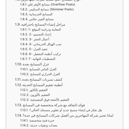
مسابح الأوفر فلو (Overflow Pools)
مسابح السكيمر (Skimmer Pools)
المسابح الخرسانية
مسابح الفيبر جلاس
مراحل إنشاء المسابح باحترافية
1- المعاينة ودراسة الموقع
2- إعداد التصميم
3- أعمال الحفر
4- صب الهيكل الخرساني
5- تنفيذ العزل
6- تركيب أنظمة التشغيل
7- التشطيبات النهائية
عزل المسابح بجدة
العزل المائي للمسابح
العزل الحراري للمسابح
كشف تسربات المسابح بجدة
أنظمة تعقيم المسابح الحديثة
التعقيم بالكلور
التعقيم بالأوزون
التعقيم بالأشعة فوق البنفسجية
فوائد التعاقد مع شركة متخصصة في المسابح
هل تفكر في إنشاء مسبح جديد أو تطوير مسبحك الحالي؟
لماذا تعتبر شركة المهاجرين من أفضل شركات المسابح في جدة؟
خبرة فنية متخصصة
معدات وتقنيات حديثة