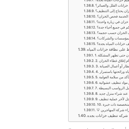
يم خزانات المياه بجدة؟
زانات الفلل والعمائر؟
ان يحتاج إلى التنظيف؟
الخدمة فحص الخزان؟
خزان في زيارة واحدة؟
م في جميع أحياء جدة؟
ف الخزان حسب حجمه؟
 للمؤسسات والشركات؟
ف خزانات المياه بجدة؟
 على نظافة خزانات المياه
خزان حتى تظهر المشكلة
ام إغلاق غطاء الخزان
مطار أو أعمال الصيانة
ياه ورائحتها باستمرار
. تأكد من سلامة العوامة
دم مواد تنظيف عشوائية
 تهمل الرواسب البسيطة
ن عند شراء منزل جديد
سجل لآخر عملية تنظيف
ة متخصصة ذات خبرة
براء شركة المهاجرين
شركه تنظيف خزانات بجده