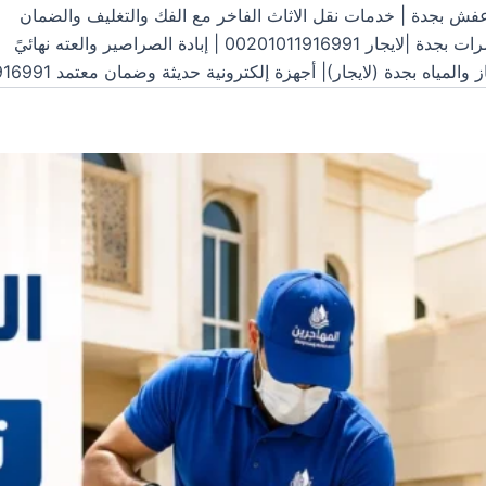
ش بجدة | خدمات نقل الاثاث الفاخر مع الفك والتغليف والضمان
00 | إبادة الصراصير والعته نهائيً
اه بجدة (لايجار)| أجهزة إلكترونية حديثة وضمان معتمد 00201011916991