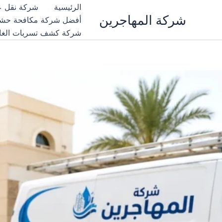
خطي
الرئيسية
شركة نقل عف
شركة المهاجرين
لى
أفضل شركة مكافحة حشرات بجدة |لايجار 201011916991
لمحتوى
شركة كشف تسربات الغاز والمي