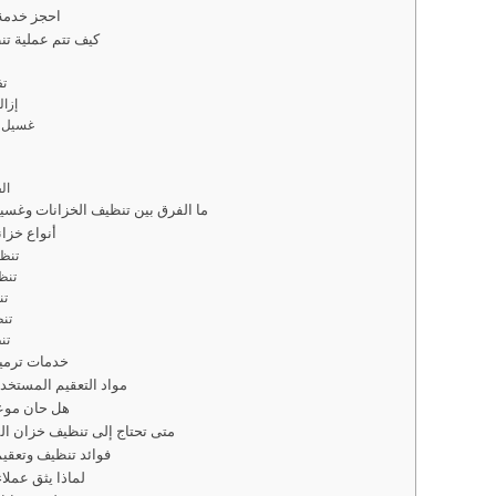
📞 احجز خدم
كيف تتم عملية تن
2-
3- إ
4- غسي
7-
ما الفرق بين تنظيف الخزانات وغسيل
أنواع خزان
تنظي
تنظ
تن
تنظ
تن
خدمات ترميم
مواد التعقيم المستخد
هل حان موعد
متى تحتاج إلى تنظيف خزان الم
فوائد تنظيف وتعقي
لماذا يثق عملا