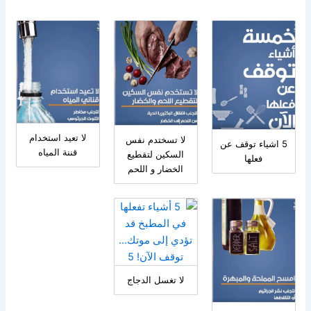
لا تعيد استخدام
لا تسختدم نفس
5 اشياء توقف عن
قننة المياه
السكين لتقطيع
فعلها
الخضار و اللحم
لا تغسل الدجاج